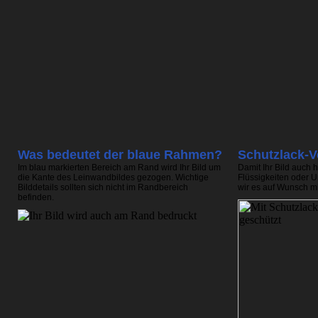
Was bedeutet der blaue Rahmen?
Schutzlack-V
Im blau markierten Bereich am Rand wird Ihr Bild um
Damit Ihr Bild auch 
die Kante des Leinwandbildes gezogen. Wichtige
Flüssigkeiten oder U
Bilddetails sollten sich nicht im Randbereich
wir es auf Wunsch mi
befinden.