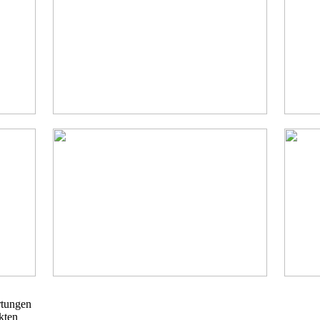
tungen
kten